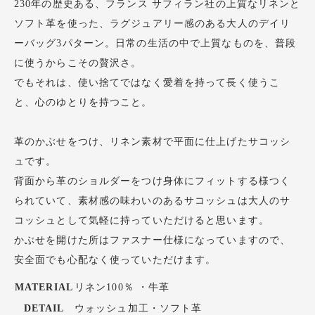
230年の歴史ある、フランス サフィラン社の上質なリネンと
ソフト革を使った、ラグジュアリー感のある大人のデイリ
ーバッグ3パターン。日常の生活の中で上質なものを、普段
に使うからこその贅沢さ。
でもそれは、使い捨てではなく愛着を持って長く使うこ
と、心のゆとりを持つこと。
革のかぶせをつけ、リネン素材で平面に仕上げたサコッシ
ュです。
背面から革のショルダーをつけ身体にフィットする様つく
られていて、素材感の味わいのあるサコッシュは大人のサ
コッシュとして気軽に持っていただけると思います。
かぶせを開けた所はファスナー仕様になっていますので、
安全面でも心配なく使っていただけます。
MATERIAL
リネン100％ ・牛革
DETAIL
ウォッシュ加工・ソフト革